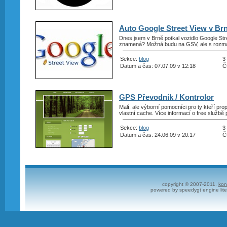
Auto Google Street View v Br
Dnes jsem v Brně potkal vozidlo Google Str
znamená? Možná budu na GSV, ale s rozmaz
Sekce:
blog
3
Datum a čas: 07.07.09 v 12:18
Č
GPS Převodník / Kontrolor
Malí, ale výborní pomocníci pro ty kteří pr
vlastní cache. Více informací o free službě 
Sekce:
blog
3
Datum a čas: 24.06.09 v 20:17
Č
copyright © 2007-2011.
kon
powered by speedygt engine lite