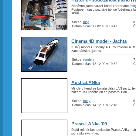
Nedávno jsem narazil kdesi zahrabané fotky
Postupem času poznáte jak se fušeřina a ba
skříň...
Sekce:
blog
8
Datum a čas: 17.02.10 v 19:47
Č
Cinema 4D model - Jachta
3. můj model z Cinemy 4D. Po traktoru a Ben
zaoceánskou jachtu.
Sekce:
rendery
7
Datum a čas: 18.12.09 v 19:32
Č
AustraLANka
Minulý víkend se konala další LAN party, t
zázemí v Hroněticích se postaral Bob.
Sekce:
fotky
5
Datum a čas: 14.12.09 v 12:18
Č
Praso-LANka '09
Další ročník kostomlatské PrasoLANky mám
pití a skvělých her.