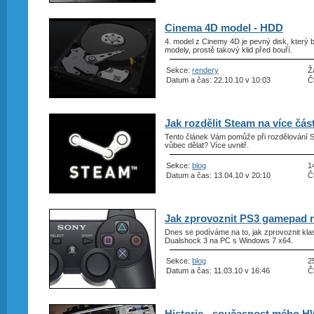
Cinema 4D model - HDD
4. model z Cinemy 4D je pevný disk, který b
modely, prostě takový klid před bouří.
Sekce:
rendery
Ž
Datum a čas: 22.10.10 v 10:03
Č
Jak rozdělit Steam na více část
Tento článek Vám pomůže při rozdělování S
vůbec dělat? Více uvnitř.
Sekce:
blog
1
Datum a čas: 13.04.10 v 20:10
Č
Jak zprovoznit PS3 gamepad 
Dnes se podíváme na to, jak zprovoznit kla
Dualshock 3 na PC s Windows 7 x64.
Sekce:
blog
2
Datum a čas: 11.03.10 v 16:46
Č
Historie - současnost mého 