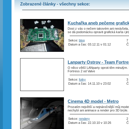
Zobrazené články - všechny sekce:
Kuchařka aneb pečeme grafick
Dost z vás o nečem takovém ani neslyšela, 
se dá podomácku opravit grafická karta i ji
Sekce:
blog
7
Datum a čas: 03.12.11 v 01:12
Č
Lanparty Ostrov - Team Fortre
O něco větší LANparty oproti těm minulým.
Fortress 2 od Valve
Sekce:
fotky
3
Datum a čas: 14.11.10 v 23:02
Č
Cinema 4D model - Metro
Prozatím největší a nejnáročnější můj mod
nechybí ani animace a render pro 3D brýle.
Sekce:
rendery
2
Datum a čas: 22.10.10 v 10:26
Č