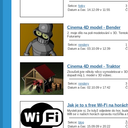
Sekce:
fotky
3
Datum a čas: 14.12.09 v 11:55
Č
Cinema 4D model - Bender
2. moje dílo na poli modelování v 3D. Tento
Futuramy
Sekce:
rendery
1
Datum a čas: 03.10.09 v 12:39
Č
Cinema 4D model - Traktor
Zkoušeli jste někdy něco vymodelovat v 3D?
dopadl můj 1. model v 3D vůbec.
Sekce:
rendery
3
Datum a čas: 02.10.09 v 17:42
Č
Jak je to s free Wi-Fi na horác
Mysleli jste si, že když odjedete do hor, bud
Wifi se v našich horách opravdu rozšířila a t
Sekce:
blog
Ž
Datum a čas: 15.09.09 v 20:22
Č