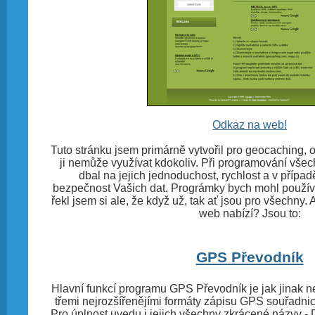
Odkaz na web!
Tuto stránku jsem primárně vytvořil pro geocaching,
ji nemůže využívat kdokoliv. Při programování vše
dbal na jejich jednoduchost, rychlost a v přípa
bezpečnost Vašich dat. Prográmky bych mohl používa
řekl jsem si ale, že když už, tak ať jsou pro všechny.
web nabízí? Jsou to:
GPS Převodník
Hlavní funkcí programu GPS Převodník je jak jinak n
třemi nejrozšířenějími formáty zápisu GPS souřadni
Pro úplnost uvedu i jejich všechny zkrácené názvy -