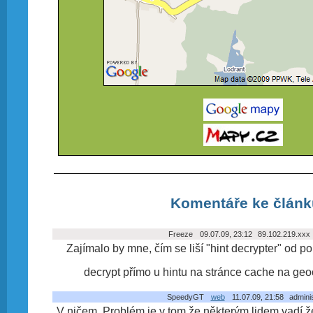
Komentáře ke článk
Freeze
09.07.09, 23:12
89.102.219.xxx
Zajímalo by mne, čím se liší "hint decrypter" od p
decrypt přímo u hintu na stránce cache na g
SpeedyGT
web
11.07.09, 21:58
adminis
V ničem. Problém je v tom že některým lidem vadí ž