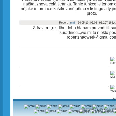
načítat znova celá stránka. Tahle funkce je jenom
nějaké informace zašifrované přímo v listingu a ty ji
proto.
Robert
mail
24.05.13, 02:08
91.207.188.
Zdravim...,uz dlhu dobu hlanam prevodnik s
suradnice..,vie mi tu niekto por
robertshadwerk@gmai.co
Js
copyright © 2007-2011.
kon
powered by speedygt engine lite