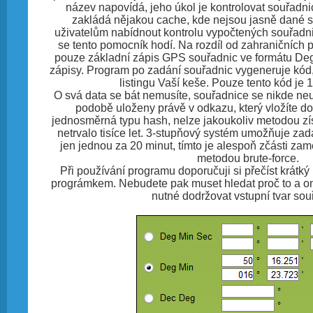
název napovídá, jeho úkol je kontrolovat souřadn
zakládá nějakou cache, kde nejsou jasně dané 
uživatelům nabídnout kontrolu vypočtených souřadnic
se tento pomocník hodí. Na rozdíl od zahraničních p
pouze základní zápis GPS souřadnic ve formátu Deg-
zápisy. Program po zadání souřadnic vygeneruje kód,
listingu Vaší keše. Pouze tento kód je 
O svá data se bát nemusíte, souřadnice se nikde neuk
podobě uloženy právě v odkazu, který vložíte do l
jednosměrná typu hash, nelze jakoukoliv metodou zís
netrvalo tisíce let. 3-stupňový systém umožňuje zad
jen jednou za 20 minut, tímto je alespoň zčásti z
metodou brute-force.
Při používání programu doporučuji si přečíst krátký
prográmkem. Nebudete pak muset hledat proč to a on
nutné dodržovat vstupní tvar sou