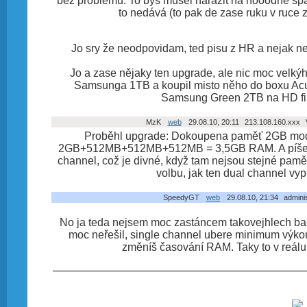
bez problémů. To bys musel narazit na hooodně šp
to nedává (to pak de zase ruku v ruce
Jo sry že neodpovidam, ted pisu z HR a nejak n
Jo a zase nějaky ten upgrade, ale nic moc velký
Samsunga 1TB a koupil misto něho do boxu Acu
Samsung Green 2TB na HD fi
MzK
web
29.08.10, 20:11
213.108.160.xxx
V
Proběhl upgrade: Dokoupena paměť 2GB modul
2GB+512MB+512MB+512MB = 3,5GB RAM. A píše mi 
channel, což je divné, když tam nejsou stejné pamět
volbu, jak ten dual channel vyp
SpeedyGT
web
29.08.10, 21:34
adminis
No ja teda nejsem moc zastáncem takovejhlech ba
moc neřešil, single channel ubere minimum výkon
změníš časování RAM. Taky to v reálu