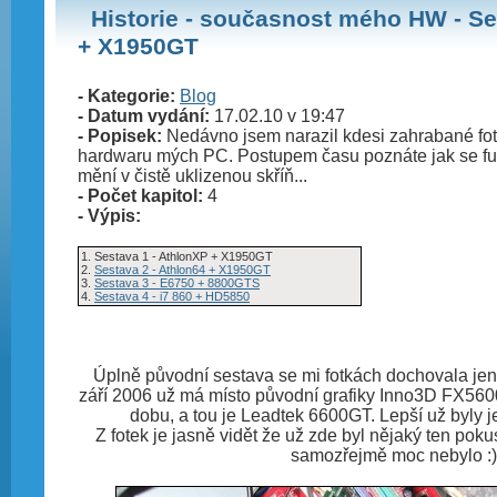
Historie - současnost mého HW - Se
+ X1950GT
- Kategorie:
Blog
- Datum vydání:
17.02.10 v 19:47
- Popisek:
Nedávno jsem narazil kdesi zahrabané fotky
hardwaru mých PC. Postupem času poznáte jak se fuš
mění v čistě uklizenou skříň...
- Počet kapitol:
4
- Výpis:
1. Sestava 1 - AthlonXP + X1950GT
2.
Sestava 2 - Athlon64 + X1950GT
3.
Sestava 3 - E6750 + 8800GTS
4.
Sestava 4 - i7 860 + HD5850
Úplně původní sestava se mi fotkách dochovala jen v
září 2006 už má místo původní grafiky Inno3D FX5600
dobu, a tou je Leadtek 6600GT. Lepší už byly
Z fotek je jasně vidět že už zde byl nějaký ten poku
samozřejmě moc nebylo :)