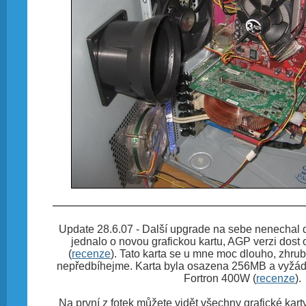
Update 28.6.07 - Další upgrade na sebe nenechal d
jednalo o novou grafickou kartu, AGP verzi dost
(
recenze
). Tato karta se u mne moc dlouho, zhrub
nepředbíhejme. Karta byla osazena 256MB a vyžáda
Fortron 400W (
recenze
).
Na první z fotek můžete vidět všechny grafické karty 