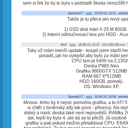
sem si řek že by to byla v podstatě škoda nerozšířit
SpeedyGT
web
19.04.10, 13:31
adminis
Takže je tu přece jen nový upa
1) SSD disk Intel X-25 M 80GB
2) Interní odhlučnovací box pro HDD - Acu
MzK
web
18.08.10, 12:21
213.108.160.xxx
V
Taky už mám menší update - koupil jsem starší he
poradit, jak ho vylepšit aby bylo za málo p
CPU tam je 6400 na 2,13G
Deska P965 Neo
Grafika 9800GTX 512MB
RAM 667 4*512MB
HDD 160GB, pomalý.
OS: Windows XP.
SpeedyGT
web
18.08.10, 20:59
adminis
Mnooo. Imho by ti nejvic pomohla grafika, a to ATI 
si chtěl z brněnský alfy tak pisni - přivezu). Na l
dobrý a navíc deska také není nejnovější. RAMky 2
tak, lepší by bylo 4, ale dá se to přežít. Já osobn
grafiky a pak pokud možno přetaktoval CPU. E640