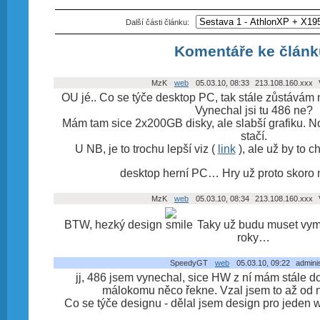
Další části článku:
Komentáře ke článk
MzK
web
05.03.10, 08:33
213.108.160.xxx
V
OU jé.. Co se týče desktop PC, tak stále zůstávám n
Vynechal jsi tu 486 ne?
Mám tam sice 2x200GB disky, ale slabší grafiku. No
stačí.
U NB, je to trochu lepší viz (
link
), ale už by to c
desktop herní PC… Hry už proto skoro
MzK
web
05.03.10, 08:34
213.108.160.xxx
V
BTW, hezký design
Taky už budu muset vym
roky…
SpeedyGT
web
05.03.10, 09:22
adminis
jj, 486 jsem vynechal, sice HW z ní mám stále do
málokomu něco řekne. Vzal jsem to až od 
Co se týče designu - dělal jsem design pro jeden 