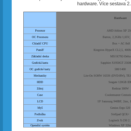
hardware. Více sestava 2.
Hardware
Procesor
AMD Athlon XP 25
OC Procesoru
Barton, 2,2GHz 1,65V,
Chladič CPU
Box + AC 8x8
Paměť
Kingston HyperX CL2,5, 400
Základní deska
MSI K7N2-Delta
Grafická karta
Sapphire X1950GT 256
OC grafické karty
580/1400
Mechaniky
Lite-On SOHW 1633S (DVD-RW), TE
HDD
Seagate 120GB ID
Zdroj
Redstar 300W
Case
Coolermaster Centuri
LCD
19' Samsung 940BF, 2ms, 
Myš
Genius Ergo 520
Podložka
Stellpad QCK+
Zvuk
Logitech X-230 2.
Operační systém
Windows XP 32bi