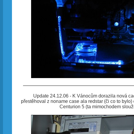
Update 24.12.06 - K Vánocům dorazila nová ca
přestěhoval z noname case ala redstar (či co to bylo)
Centurion 5 (ta mimochodem slouž